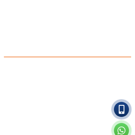
DB LOG מספקת פתרונות אחסנה ולוגיסטיקה מתקדמים בעורף נמל
אשדוד, עם התמחות באחסון מכולות קירור, מכירה והשכרה של מכולות
ומבנים, ושירותי תיקון לכל סוגי המכולות.
אנו
עם מערכות בקרת טמפרטורה 24/7, ציוד מתקדם וצוות מקצועי,
מתחייבים
לשירות אמין, איכותי ומותאם אישית לכל לקוח.
ניווט באתר
עמוד ראשי
אודות
תקנון אתר
הצהרת נגישות
מדיניות פרטיות – DBLOG
דיפו
מאמרים